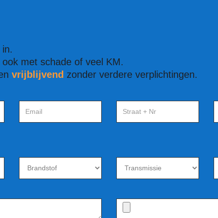
in.
ook met schade of veel KM.
en
vrijblijvend
zonder verdere verplichtingen.