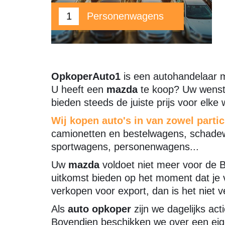
1
Personenwagens
OpkoperAuto1
is een autohandelaar 
U heeft een
mazda
te koop? Uw wenst
bieden steeds de juiste prijs voor elke
Wij kopen auto's in van zowel partic
camionetten en bestelwagens, schadew
sportwagens, personenwagens...
Uw
mazda
voldoet niet meer voor de 
uitkomst bieden op het moment dat je v
verkopen voor export, dan is het niet v
Als
auto opkoper
zijn we dagelijks act
Bovendien beschikken we over een eige