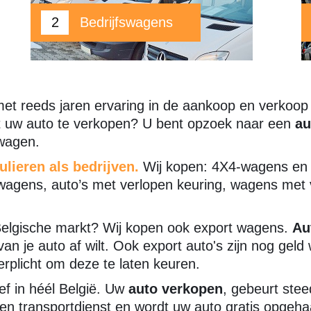
2
Bedrijfswagens
met reeds jaren ervaring in de aankoop en verko
 uw auto te verkopen? U bent opzoek naar een
au
 wagen.
ulieren als bedrijven.
Wij kopen: 4X4-wagens en t
agens, auto’s met verlopen keuring, wagens met v
Belgische markt? Wij kopen ook export wagens.
Au
an je auto af wilt. Ook export auto's zijn nog geld
erplicht om deze te laten keuren.
ief in héél België. Uw
auto verkopen
, gebeurt stee
n transportdienst en wordt uw auto gratis opgehaa