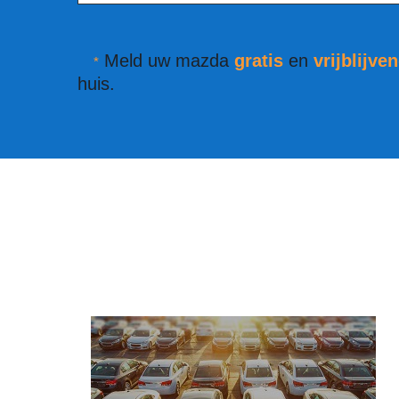
Meld uw mazda
gratis
en
vrijblijve
*
huis.