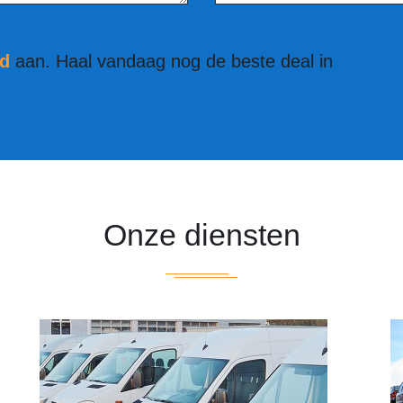
nd
aan. Haal vandaag nog de beste deal in
Onze diensten