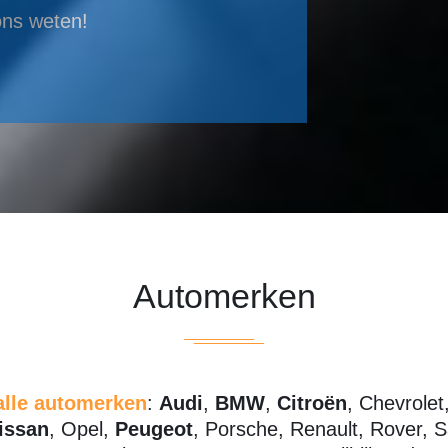
ons weten!
Automerken
alle automerken
:
Audi
,
BMW
,
Citroën
, Chevrolet
issan
, Opel,
Peugeot
, Porsche, Renault, Rover, 