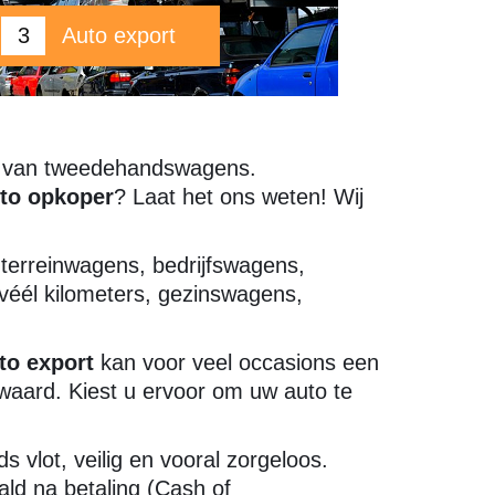
3
Auto export
op van tweedehandswagens.
to opkoper
? Laat het ons weten! Wij
erreinwagens, bedrijfswagens,
éél kilometers, gezinswagens,
to export
kan voor veel occasions een
 waard. Kiest u ervoor om uw auto te
ds vlot, veilig en vooral zorgeloos.
ld na betaling (Cash of