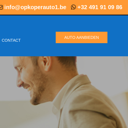
info@opkoperauto1.be
+32 491 91 09 86
AUTO AANBIEDEN
CONTACT