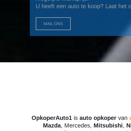
U heeft een auto te koop? Laat het 
MAIL ONS
OpkoperAuto1
is
auto opkoper
van
Mazda
, Mercedes,
Mitsubishi
,
N