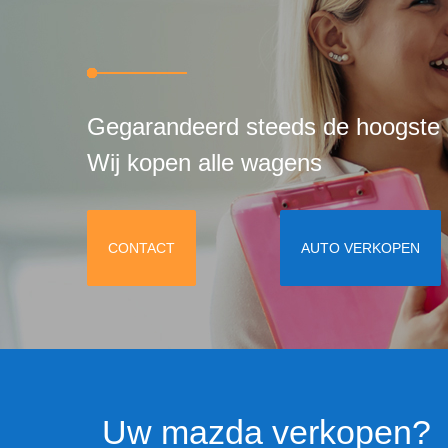
Gegarandeerd steeds de hoogste p
Wij kopen alle wagens
CONTACT
AUTO VERKOPEN
Uw mazda verkopen?