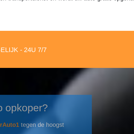
IJK - 24U 7/7
o opkoper?
rAuto1
tegen de hoogst