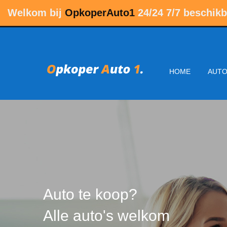
Welkom bij
OpkoperAuto1
24/24 7/7 beschikb
HOME
AUTO
Auto te koop?
Alle auto's welkom